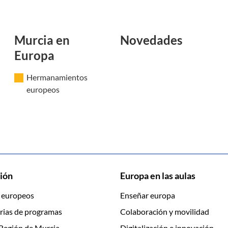
Murcia en
Novedades
Europa
Hermanamientos
europeos
ión
Europa en las aulas
 europeos
Enseñar europa
rias de programas
Colaboración y movilidad
Región de Murcia
Digitalización e innovación