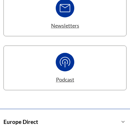
mail
Newsletters
podcasts
Podcast
keyboard_arrow_down
Europe Direct