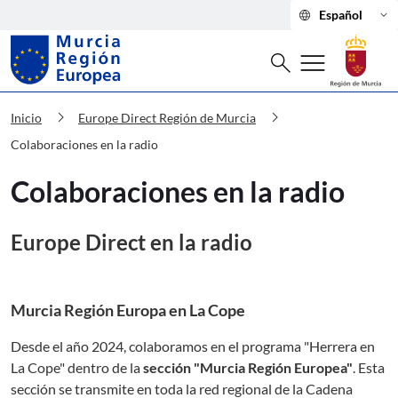
language
keyboard_arrow_down
Español
Buscar
menu
search
Murcia Región Europea Colaboracione
chevron_right
chevron_right
Inicio
Europe Direct Región de Murcia
Colaboraciones en la radio
Colaboraciones en la radio
Europe Direct en la radio
Murcia Región Europa en La Cope
Desde el año 2024, colaboramos en el programa "Herrera en
La Cope" dentro de la
sección "Murcia Región Europea"
. Esta
sección se transmite en toda la red regional de la Cadena