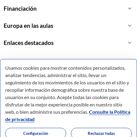
keyboard_arrow_down
Financiación
keyboard_arrow_down
Europa en las aulas
keyboard_arrow_down
Enlaces destacados
Usamos cookies para mostrar contenidos personalizados,
analizar tendencias, administrar el sitio, llevar un
seguimiento de los movimientos de los usuarios en el sitio y
recopilar información demográfica sobre nuestra base de
usuarios en su conjunto. Acepte todas las cookies para
disfrutar de la mejor experiencia posible en nuestro sitio
web, o bien administre sus preferencias.
Consulte la Política
de privacidad
© Todos los derechos reservados.
Configuración
Rechazar todas
Comunidad Autónoma de la Región de Murcia.