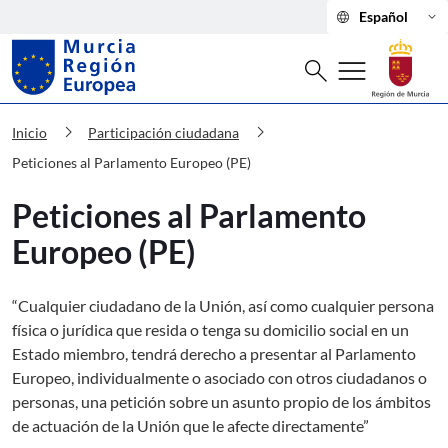
language
keyboard_arrow_down
Español
Buscar
menu
search
Murcia Región Europea Peticiones al
chevron_right
chevron_right
Inicio
Participación ciudadana
Peticiones al Parlamento Europeo (PE)
Peticiones al Parlamento
Europeo (PE)
“Cualquier ciudadano de la Unión, así como cualquier persona
física o jurídica que resida o tenga su domicilio social en un
Estado miembro, tendrá derecho a presentar al Parlamento
Europeo, individualmente o asociado con otros ciudadanos o
personas, una petición sobre un asunto propio de los ámbitos
de actuación de la Unión que le afecte directamente”