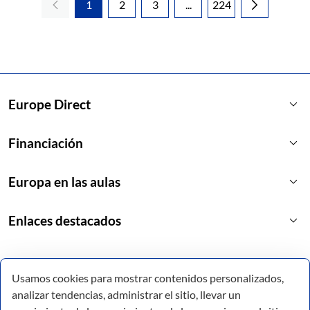
1
2
3
...
224
Página
Página
Página
Páginas intermedias Use 
Página
keyboard_arrow_down
Europe Direct
keyboard_arrow_down
Financiación
keyboard_arrow_down
Europa en las aulas
keyboard_arrow_down
Enlaces destacados
Usamos cookies para mostrar contenidos personalizados,
analizar tendencias, administrar el sitio, llevar un