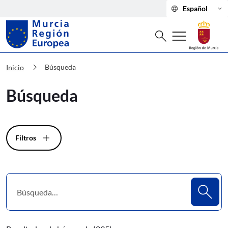
language
keyboard_arrow_down
Español
Buscar
menu
search
Murcia Región Europea Búsqueda
chevron_right
Búsqueda
Inicio
Búsqueda
Filtros