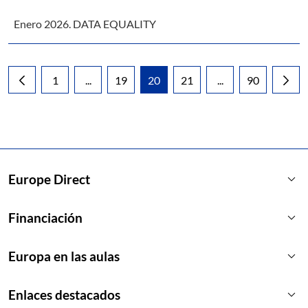
Enero 2026. DATA EQUALITY
1
...
19
20
21
...
90
Página
Páginas intermedias Use TAB para desplazarse
Página
Página
Página
Páginas intermedia
Página
keyboard_arrow_down
Europe Direct
keyboard_arrow_down
Financiación
keyboard_arrow_down
Europa en las aulas
keyboard_arrow_down
Enlaces destacados