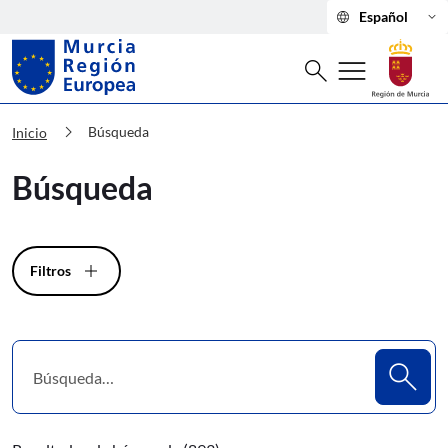
language
keyboard_arrow_down
Español
Buscar
menu
search
Murcia Región Europea Búsqueda
chevron_right
Búsqueda
Inicio
Búsqueda
Filtros