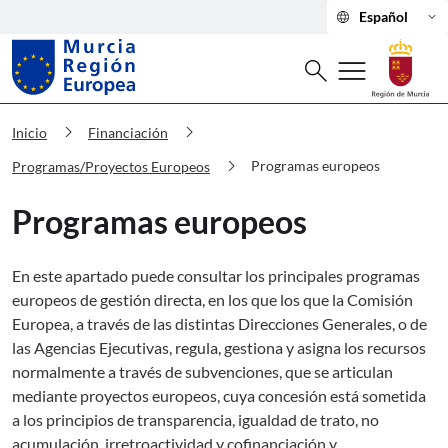
language
keyboard_arrow_down
Español
Buscar
menu
search
Murcia Región Europea Programas e
chevron_right
chevron_right
Inicio
Financiación
chevron_right
Programas europeos
Programas/Proyectos Europeos
Programas europeos
En este apartado puede consultar los principales programas
europeos de gestión directa, en los que los que la Comisión
Europea, a través de las distintas Direcciones Generales, o de
las Agencias Ejecutivas, regula, gestiona y asigna los recursos
normalmente a través de subvenciones, que se articulan
mediante proyectos europeos, cuya concesión está sometida
a los principios de transparencia, igualdad de trato, no
acumulación, irretroactividad y cofinanciación y