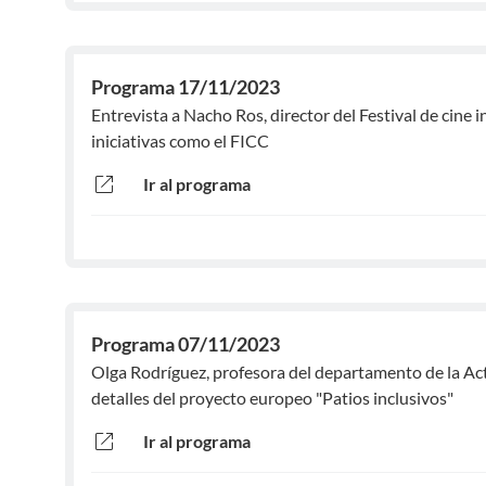
Programa 17/11/2023
Entrevista a Nacho Ros, director del Festival de cine
iniciativas como el FICC
open_in_new
Ir al programa
Programa 07/11/2023
Olga Rodríguez, profesora del departamento de la Act
detalles del proyecto europeo "Patios inclusivos"
open_in_new
Ir al programa