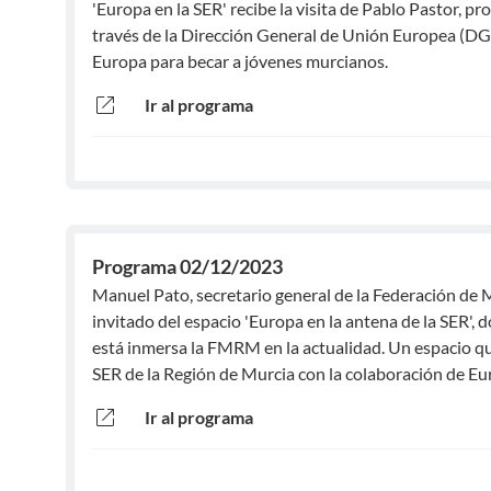
'Europa en la SER' recibe la visita de Pablo Pastor, p
través de la Dirección General de Unión Europea (DGU
Europa para becar a jóvenes murcianos.
open_in_new
Ir al programa
Programa 02/12/2023
Manuel Pato, secretario general de la Federación de 
invitado del espacio 'Europa en la antena de la SER'
está inmersa la FMRM en la actualidad. Un espacio q
SER de la Región de Murcia con la colaboración de Eu
open_in_new
Ir al programa