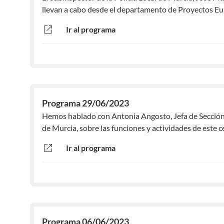
llevan a cabo desde el departamento de Proyectos Eur
open_in_new
Ir al programa
Programa 29/06/2023
Hemos hablado con Antonia Angosto, Jefa de Secció
de Murcia, sobre las funciones y actividades de este c
open_in_new
Ir al programa
Programa 06/06/2023