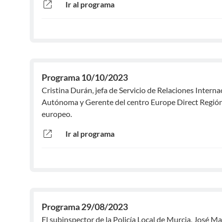
open_in_new
Ir al programa
Programa 10/10/2023
Cristina Durán, jefa de Servicio de Relaciones Inter
Autónoma y Gerente del centro Europe Direct Región 
europeo.
open_in_new
Ir al programa
Programa 29/08/2023
El subinspector de la Policía Local de Murcia, José M