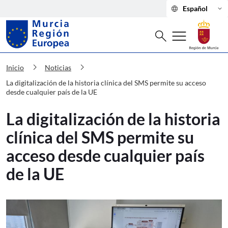
language
keyboard_arrow_down
Español
Buscar
menu
search
Murcia Región Europea La digitalizació
chevron_right
chevron_right
Inicio
Noticias
La digitalización de la historia clínica del SMS permite su acceso
desde cualquier país de la UE
La digitalización de la historia
clínica del SMS permite su
acceso desde cualquier país
de la UE