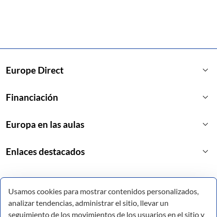
keyboard_arrow_down
Europe Direct
keyboard_arrow_down
Financiación
keyboard_arrow_down
Europa en las aulas
keyboard_arrow_down
Enlaces destacados
Usamos cookies para mostrar contenidos personalizados,
analizar tendencias, administrar el sitio, llevar un
seguimiento de los movimientos de los usuarios en el sitio y