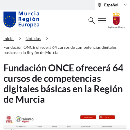
language
keyboard_arrow_down
Español
Buscar
menu
search
Murcia Región Europea Fundación ONCE
chevron_right
chevron_right
Inicio
Noticias
Fundación ONCE ofrecerá 64 cursos de competencias digitales
básicas en la Región de Murcia
Fundación ONCE ofrecerá 64
cursos de competencias
digitales básicas en la Región
de Murcia