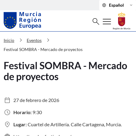
language
keyboard_arrow_down
Español
Buscar
menu
search
Murcia Región Europea Festival SOM
chevron_right
chevron_right
Inicio
Eventos
Festival SOMBRA - Mercado de proyectos
Festival SOMBRA - Mercado
de proyectos
calendar_today
27 de febrero de 2026
schedule
Horario:
9:30
location_on
Lugar:
Cuartel de Artillería. Calle Cartagena, Murcia.