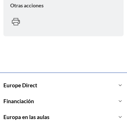
Otras acciones
keyboard_arrow_down
Europe Direct
keyboard_arrow_down
Financiación
keyboard_arrow_down
Europa en las aulas