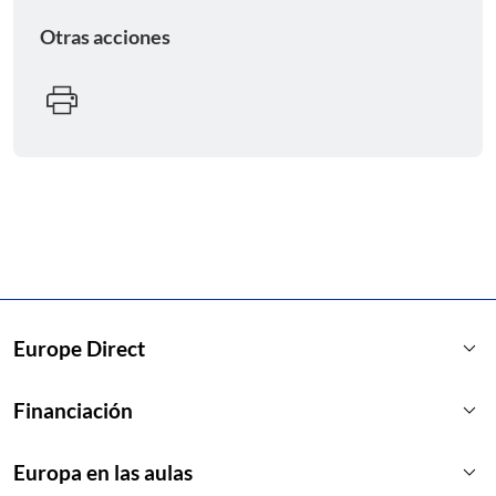
Otras acciones
keyboard_arrow_down
Europe Direct
keyboard_arrow_down
Financiación
keyboard_arrow_down
Europa en las aulas