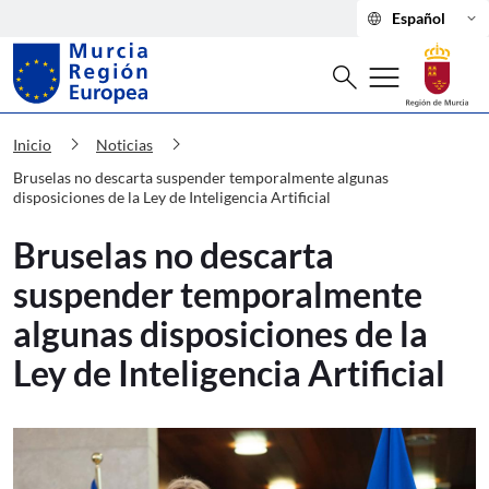
language
keyboard_arrow_down
Español
Buscar
menu
search
Murcia Región Europea Bruselas no des
chevron_right
chevron_right
Inicio
Noticias
Bruselas no descarta suspender temporalmente algunas
disposiciones de la Ley de Inteligencia Artificial
Bruselas no descarta
suspender temporalmente
algunas disposiciones de la
Ley de Inteligencia Artificial