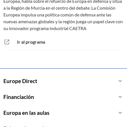
Europea, habla sobre el refuerzo de Europa en defensa y sitúa
a la Región de Murcia en el centro del debate. La Comisión
Europea impulsa una política común de defensa ante las
nuevas amenazas globales y la región juega un papel clave con
su innovador programa industrial CAETRA
open_in_new
Ir al programa
keyboard_arrow_down
Europe Direct
keyboard_arrow_down
Financiación
keyboard_arrow_down
Europa en las aulas