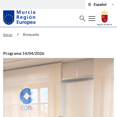
language
keyboard_arrow_down
Español
Buscar
menu
search
Murcia Región Europea Búsqueda
chevron_right
Búsqueda
Inicio
Programa 14/04/2026