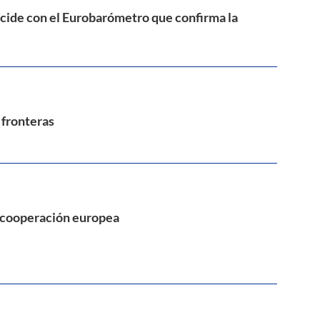
ncide con el Eurobarómetro que confirma la
 fronteras
 y cooperación europea