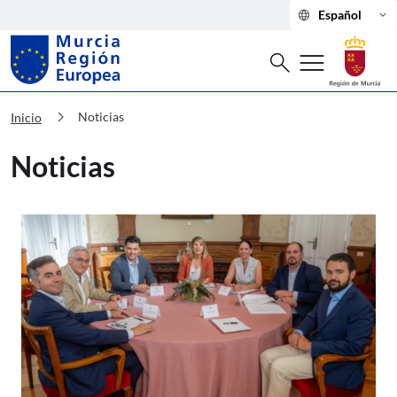
language
keyboard_arrow_down
Español
Buscar
menu
search
Murcia Región Europea Noticias
chevron_right
Noticias
Inicio
Noticias