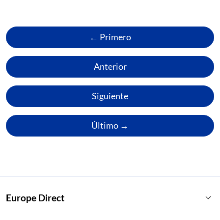
← Primero
Anterior
Siguiente
Último →
keyboard_arrow_down
Europe Direct