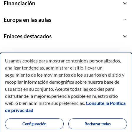
keyboard_arrow_down
Financiación
keyboard_arrow_down
Europa en las aulas
keyboard_arrow_down
Enlaces destacados
Usamos cookies para mostrar contenidos personalizados,
analizar tendencias, administrar el sitio, llevar un
seguimiento de los movimientos de los usuarios en el sitio y
recopilar información demográfica sobre nuestra base de
usuarios en su conjunto. Acepte todas las cookies para
disfrutar de la mejor experiencia posible en nuestro sitio
web, o bien administre sus preferencias.
Consulte la Política
de privacidad
© Todos los derechos reservados.
Configuración
Rechazar todas
Comunidad Autónoma de la Región de Murcia.