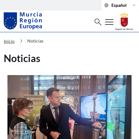
language
keyboard_arrow_down
Español
Buscar
menu
search
Murcia Región Europea Noticias
chevron_right
Noticias
Inicio
Noticias