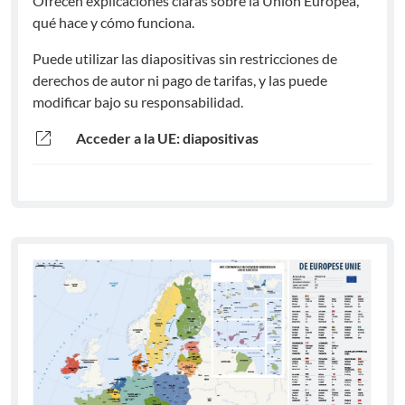
Ofrecen explicaciones claras sobre la Unión Europea,
qué hace y cómo funciona.
Puede utilizar las diapositivas sin restricciones de
derechos de autor ni pago de tarifas, y las puede
modificar bajo su responsabilidad.
open_in_new
Acceder a la UE: diapositivas