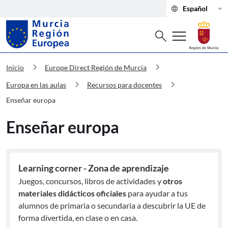
language
keyboard_arrow_down
Español
Buscar
menu
search
Murcia Región Europea Enseñar euro
chevron_right
chevron_right
Inicio
Europe Direct Región de Murcia
chevron_right
chevron_right
Europa en las aulas
Recursos para docentes
Enseñar europa
Enseñar europa
Learning corner - Zona de aprendizaje
Juegos, concursos, libros de actividades y
otros
materiales didácticos oficiales
para ayudar a tus
alumnos de primaria o secundaria a descubrir la UE de
forma divertida, en clase o en casa.