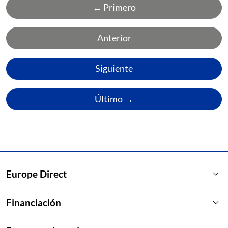
← Primero
Anterior
Siguiente
Último →
keyboard_arrow_down
Europe Direct
keyboard_arrow_down
Financiación