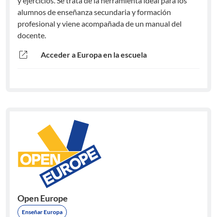
y ejercicios. Se trata de la herramienta ideal para los
alumnos de enseñanza secundaria y formación
profesional y viene acompañada de un manual del
docente.
open_in_new
Acceder a Europa en la escuela
Open Europe
Enseñar Europa