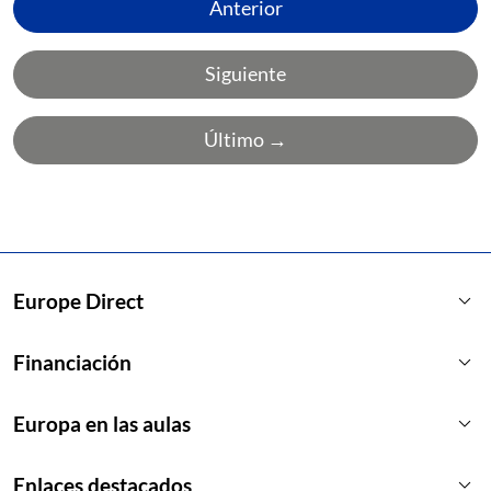
Anterior
Siguiente
Último →
keyboard_arrow_down
Europe Direct
keyboard_arrow_down
Financiación
keyboard_arrow_down
Europa en las aulas
keyboard_arrow_down
Enlaces destacados