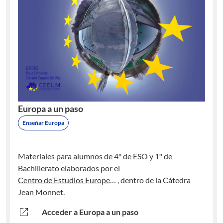
Europa a un paso
Enseñar Europa
Materiales para alumnos de 4º de ESO y 1º de
Bachillerato elaborados por el
Centro de Estudios Europeos de la Universidad de Murcia
, dentro de la Cátedra
Jean Monnet.
open_in_new
Acceder a Europa a un paso