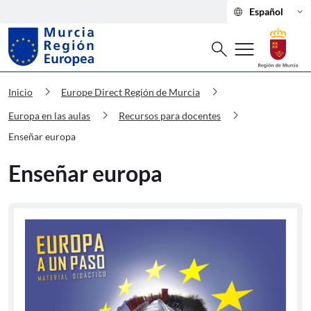
language
keyboard_arrow_down
Español
Buscar
menu
search
Murcia Región Europea Enseñar euro
chevron_right
chevron_right
Inicio
Europe Direct Región de Murcia
chevron_right
chevron_right
Europa en las aulas
Recursos para docentes
Enseñar europa
Enseñar europa