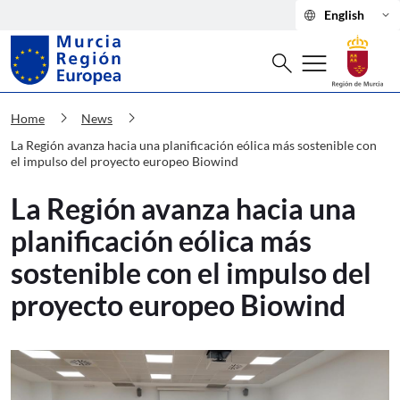
language
keyboard_arrow_down
English
Search
menu
search
Murcia Región Europea La Región avan
chevron_right
chevron_right
Home
News
La Región avanza hacia una planificación eólica más sostenible con
el impulso del proyecto europeo Biowind
La Región avanza hacia una
planificación eólica más
sostenible con el impulso del
proyecto europeo Biowind