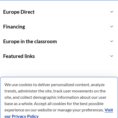
keyboard_arrow_down
Europe Direct
keyboard_arrow_down
Financing
keyboard_arrow_down
Europe in the classroom
keyboard_arrow_down
Featured links
We use cookies to deliver personalized content, analyze
trends, administer the site, track user movements on the
site, and collect demographic information about our user
base as a whole. Accept all cookies for the best possible
experience on our website or manage your preferences.
Visit
our Privacy Policy