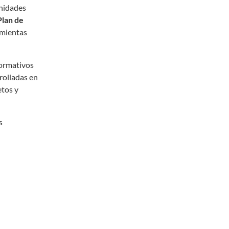
unidades
Plan de
amientas
normativos
rolladas en
etos y
s