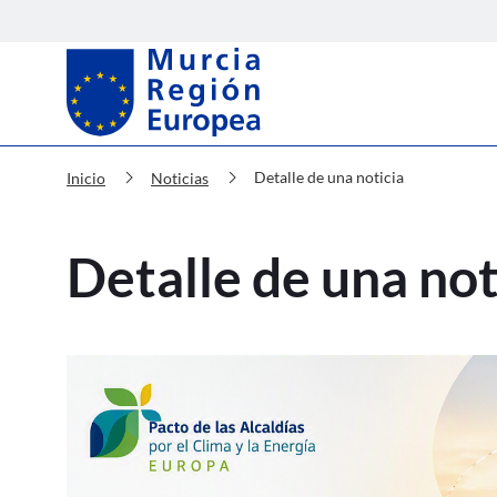
Murcia Región Europea Detalle de
chevron_right
chevron_right
Detalle de una noticia
Inicio
Noticias
Detalle de una not