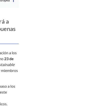
rá a
buenas
ción a los
imo
23 de
stainable
 y miembros
aso a los
 este
icos.