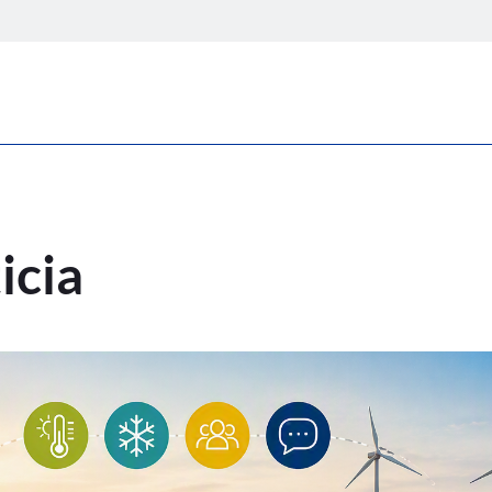
 una noticia
icia