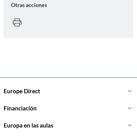
Otras acciones
keyboard_arrow_down
Europe Direct
keyboard_arrow_down
Financiación
keyboard_arrow_down
Europa en las aulas