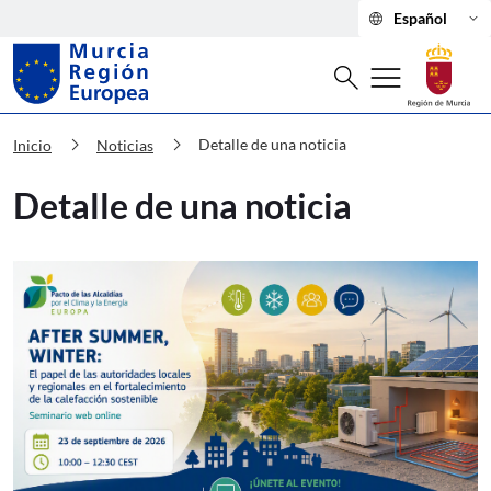
language
keyboard_arrow_down
Español
Buscar
menu
search
Murcia Región Europea Detalle de una
chevron_right
chevron_right
Detalle de una noticia
Inicio
Noticias
Detalle de una noticia