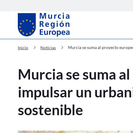
Murcia Región Europea Murcia se 
chevron_right
chevron_right
Murcia se suma al proyecto europeo
Inicio
Noticias
Murcia se suma al
impulsar un urban
sostenible