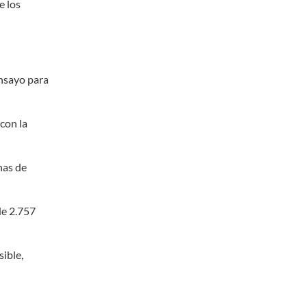
e los
ensayo para
con la
nas de
de 2.757
sible,