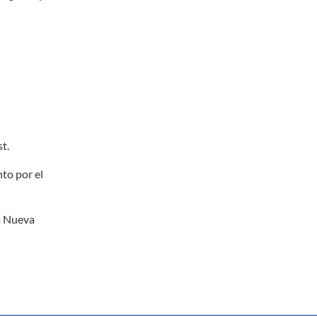
t.
to por el
la Nueva