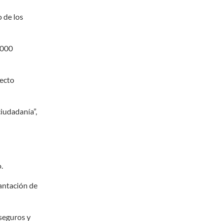
 de los
.000
yecto
ciudadanía”,
.
lantación de
 seguros y