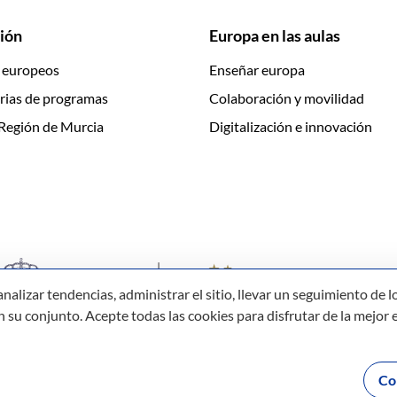
ión
Europa en las aulas
 europeos
Enseñar europa
rias de programas
Colaboración y movilidad
Región de Murcia
Digitalización e innovación
izar tendencias, administrar el sitio, llevar un seguimiento de lo
su conjunto. Acepte todas las cookies para disfrutar de la mejor e
Co
ibilidad
Mapa web
Aviso legal
Política de cookies
Protección de