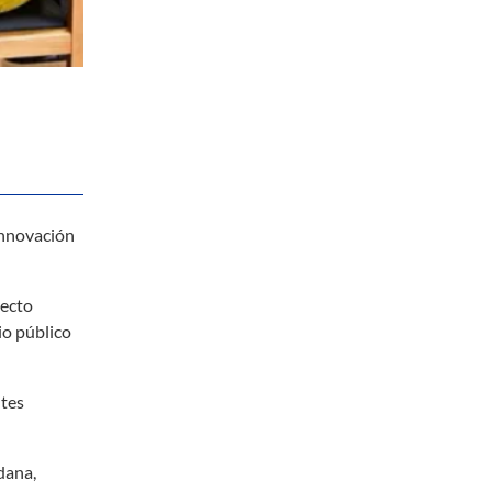
innovación
yecto
io público
ntes
dana,