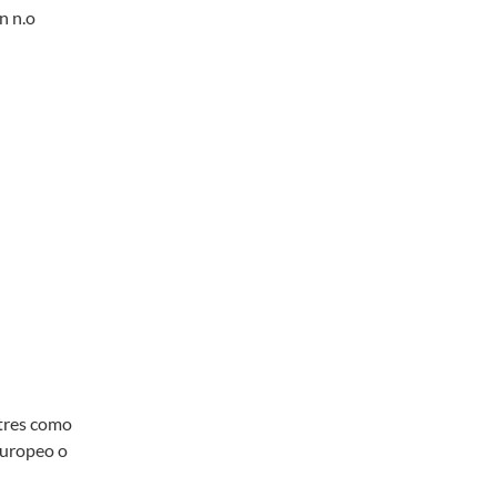
n n.o
stres como
europeo o