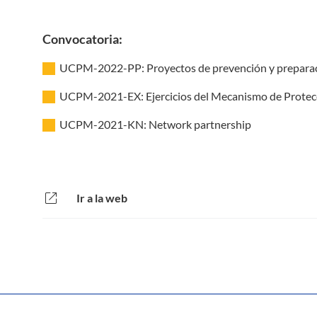
Convocatoria:
UCPM-2022-PP: Proyectos de prevención y preparaci
UCPM-2021-EX: Ejercicios del Mecanismo de Protecci
UCPM-2021-KN: Network partnership
open_in_new
Ir a la web