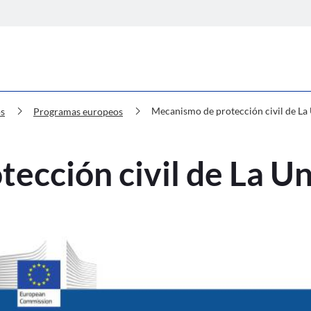
 de protección civil de La Unión (UC
chevron_right
chevron_right
Mecanismo de protección civil de L
s
Programas europeos
ección civil de La 