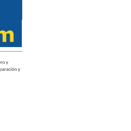
bro y
eparación y