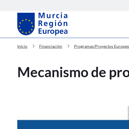
Murcia Región Europea Mecanismo
chevron_right
chevron_right
Inicio
Financiación
Programas/Proyectos Europeo
Mecanismo de prot