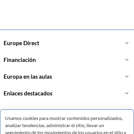
keyboard_arrow_down
Europe Direct
keyboard_arrow_down
Financiación
keyboard_arrow_down
Europa en las aulas
keyboard_arrow_down
Enlaces destacados
Usamos cookies para mostrar contenidos personalizados,
analizar tendencias, administrar el sitio, llevar un
seguimiento de los movimientos de los usuarios en el sitio y