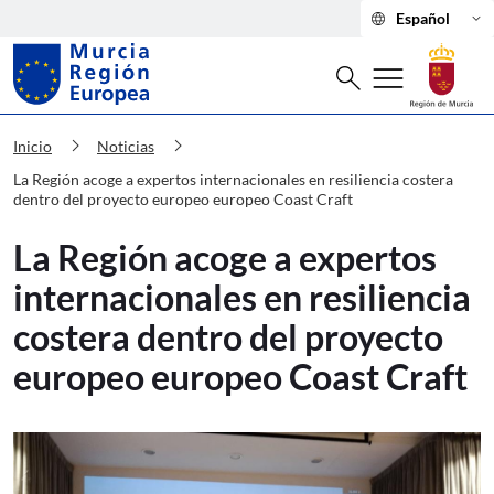
language
keyboard_arrow_down
Español
Buscar
menu
search
Murcia Región Europea La Región acog
chevron_right
chevron_right
Inicio
Noticias
La Región acoge a expertos internacionales en resiliencia costera
dentro del proyecto europeo europeo Coast Craft
La Región acoge a expertos
internacionales en resiliencia
costera dentro del proyecto
europeo europeo Coast Craft