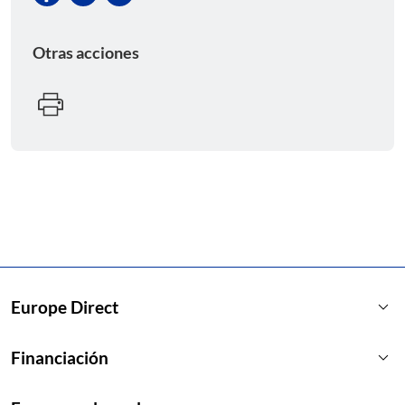
Otras acciones
keyboard_arrow_down
Europe Direct
keyboard_arrow_down
Financiación