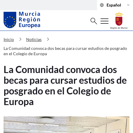
language
keyboard_arrow_down
Español
Buscar
menu
search
Murcia Región Europea La Comunidad 
chevron_right
chevron_right
Inicio
Noticias
La Comunidad convoca dos becas para cursar estudios de posgrado
en el Colegio de Europa
La Comunidad convoca dos
becas para cursar estudios de
posgrado en el Colegio de
Europa