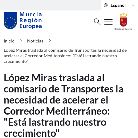
language
keyboard_arrow_down
Español
Buscar
menu
search
Murcia Región Europea López Miras tr
chevron_right
chevron_right
Inicio
Noticias
López Miras traslada al comisario de Transportes la necesidad de
acelerar el Corredor Mediterráneo: "Está lastrando nuestro
crecimiento"
López Miras traslada al
comisario de Transportes la
necesidad de acelerar el
Corredor Mediterráneo:
"Está lastrando nuestro
crecimiento"