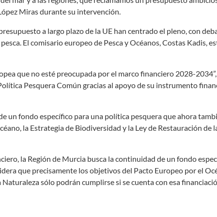
 López Miras durante su intervención.
resupuesto a largo plazo de la UE han centrado el pleno, con deb
 pesca. El comisario europeo de Pesca y Océanos, Costas Kadis, e
ropea que no esté preocupada por el marco financiero 2028-2034”,
Política Pesquera Común gracias al apoyo de su instrumento financ
 de un fondo específico para una política pesquera que ahora tamb
ano, la Estrategia de Biodiversidad y la Ley de Restauración de l
ciero, la Región de Murcia busca la continuidad de un fondo especí
idera que precisamente los objetivos del Pacto Europeo por el Océ
a Naturaleza sólo podrán cumplirse si se cuenta con esa financiaci