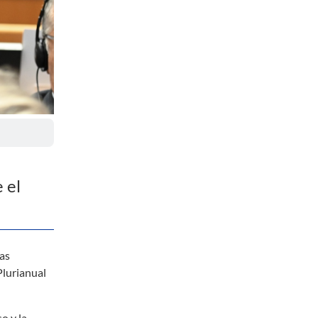
 el
las
Plurianual
o y la