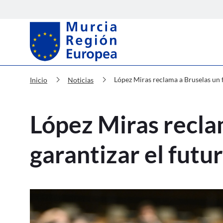
Murcia Región Europea López Miras
chevron_right
chevron_right
López Miras reclama a Bruselas un f
Inicio
Noticias
López Miras recla
garantizar el futu