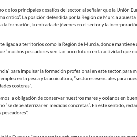
 de los principales desafíos del sector, al señalar que la Unión E
ma crítico”. La posición defendida por la Región de Murcia apuesta
 la formación, la entrada de jóvenes en el sector y la incorporació
nte ligada a territorios como la Región de Murcia, donde mantiene
 que “muchos pescadores ven tan poco futuro en la actividad que n
ncia” para impulsar la formación profesional en este sector, para m
l empleo en la pesca y la acuicultura, “sectores esenciales para nue
dades costeras”.
emos la obligación de conservar nuestros mares y océanos en bue
no “se debe aterrizar en medidas concretas”. En este sentido, recl
s pescadores”.
Unión Europea “reconocer los esfuerzos de los pescadores en mate