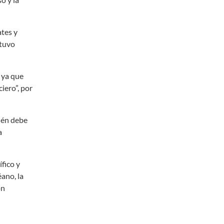
ates y
stuvo
 ya que
iero”, por
ién debe
a
fico y
ano, la
ón