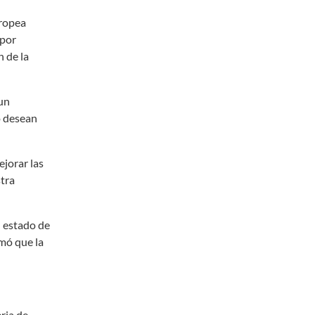
uropea
 por
n de la
 un
o desean
ejorar las
stra
n estado de
amó que la
ria de