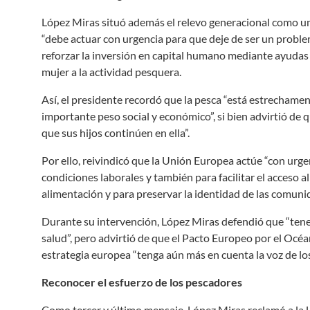
López Miras situó además el relevo generacional como uno
“debe actuar con urgencia para que deje de ser un proble
reforzar la inversión en capital humano mediante ayudas a
mujer a la actividad pesquera.
Así, el presidente recordó que la pesca “está estrechame
importante peso social y económico”, si bien advirtió de
que sus hijos continúen en ella”.
Por ello, reivindicó que la Unión Europea actúe “con urge
condiciones laborales y también para facilitar el acceso a
alimentación y para preservar la identidad de las comuni
Durante su intervención, López Miras defendió que “ten
salud”, pero advirtió de que el Pacto Europeo por el Océa
estrategia europea “tenga aún más en cuenta la voz de lo
Reconocer el esfuerzo de los pescadores
Como tercer y último mensaje, López Miras reclamó a la 