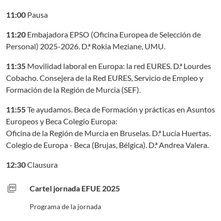
11:00
Pausa
11:20
Embajadora EPSO (Oficina Europea de Selección de
Personal) 2025-2026. D.ª Rokia Meziane, UMU.
11:35
Movilidad laboral en Europa: la red EURES. D.ª Lourdes
Cobacho. Consejera de la Red EURES, Servicio de Empleo y
Formación de la Región de Murcia (SEF).
11:55
Te ayudamos. Beca de Formación y prácticas en Asuntos
Europeos y Beca Colegio Europa:
Oficina de la Región de Murcia en Bruselas. D.ª Lucía Huertas.
Colegio de Europa - Beca (Brujas, Bélgica). D.ª Andrea Valera.
12:30
Clausura
picture_as_pdf
Cartel jornada EFUE 2025
Programa de la jornada