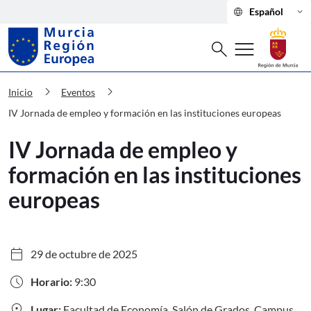
language
keyboard_arrow_down
Español
Buscar
menu
search
Murcia Región Europea IV Jornada de 
chevron_right
chevron_right
Inicio
Eventos
IV Jornada de empleo y formación en las instituciones europeas
IV Jornada de empleo y
formación en las instituciones
europeas
calendar_today
29 de octubre de 2025
schedule
Horario:
9:30
location_on
Lugar:
Facultad de Economía. Salón de Grados. Campus