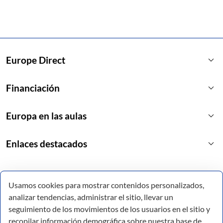
keyboard_arrow_down
Europe Direct
keyboard_arrow_down
Financiación
keyboard_arrow_down
Europa en las aulas
keyboard_arrow_down
Enlaces destacados
Usamos cookies para mostrar contenidos personalizados,
analizar tendencias, administrar el sitio, llevar un
seguimiento de los movimientos de los usuarios en el sitio y
recopilar información demográfica sobre nuestra base de