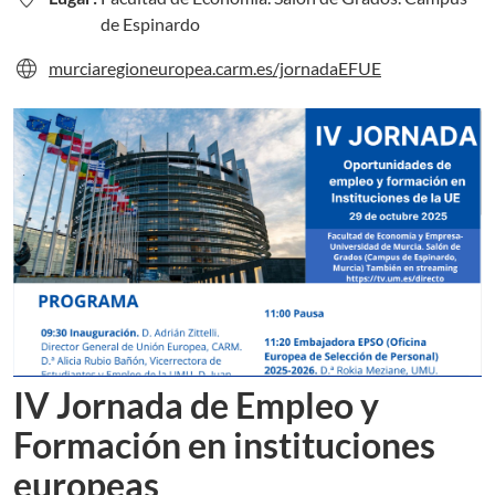
de Espinardo
language
Se abre en un nuevo portal web
murciaregioneuropea.carm.es/jornadaEFUE
IV Jornada de Empleo y
Formación en instituciones
europeas