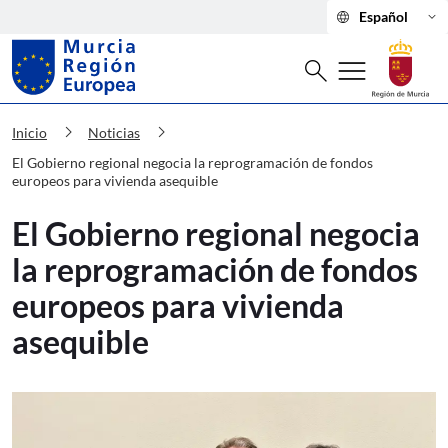
language
keyboard_arrow_down
Español
Buscar
menu
search
Murcia Región Europea El Gobierno re
chevron_right
chevron_right
Inicio
Noticias
El Gobierno regional negocia la reprogramación de fondos
europeos para vivienda asequible
El Gobierno regional negocia
la reprogramación de fondos
europeos para vivienda
asequible