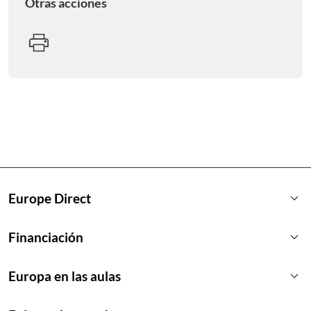
Otras acciones
keyboard_arrow_down
Europe Direct
keyboard_arrow_down
Financiación
keyboard_arrow_down
Europa en las aulas