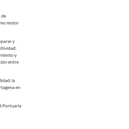
s de
como motor
eparar y
itividad;
amiento y
ción entre
idad, la
artagena en
ad Portuaria