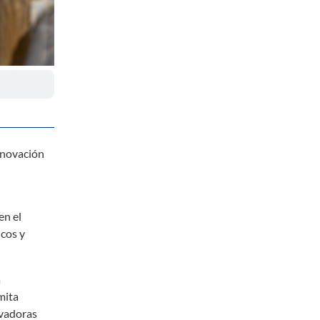
nnovación
en el
icos y
a
mita
ovadoras