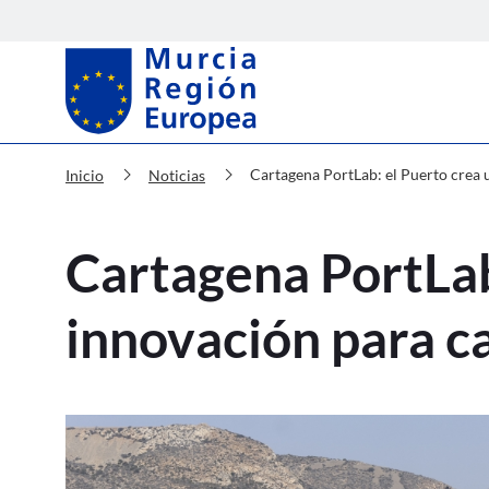
Murcia Región Europea Cartagena 
chevron_right
chevron_right
Cartagena PortLab: el Puerto crea 
Inicio
Noticias
Cartagena PortLab
innovación para c