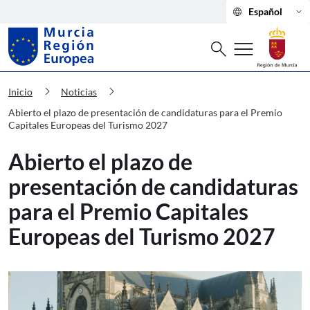
language
keyboard_arrow_down
Español
Buscar
menu
search
Murcia Región Europea Abierto el pla
chevron_right
chevron_right
Inicio
Noticias
Abierto el plazo de presentación de candidaturas para el Premio
Capitales Europeas del Turismo 2027
Abierto el plazo de
presentación de candidaturas
para el Premio Capitales
Europeas del Turismo 2027